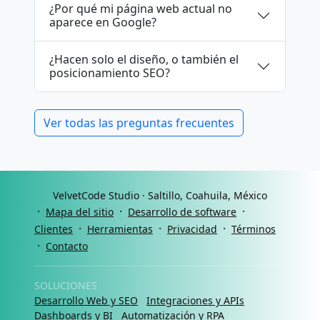
¿Por qué mi página web actual no
aparece en Google?
¿Hacen solo el diseño, o también el
posicionamiento SEO?
Ver todas las preguntas frecuentes
VelvetCode Studio · Saltillo, Coahuila, México
·
·
·
Mapa del sitio
Desarrollo de software
·
·
·
Clientes
Herramientas
Privacidad
Términos
·
Contacto
SOLUCIONES
Desarrollo Web y SEO
Integraciones y APIs
Dashboards y BI
Automatización y RPA