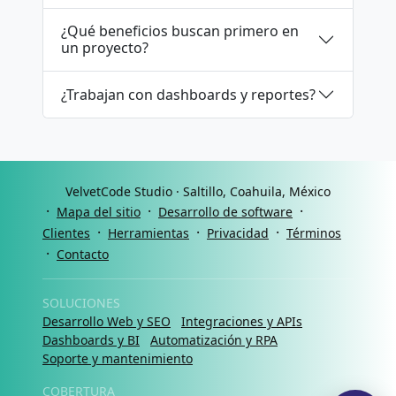
¿Qué beneficios buscan primero en
un proyecto?
¿Trabajan con dashboards y reportes?
VelvetCode Studio · Saltillo, Coahuila, México
·
·
·
Mapa del sitio
Desarrollo de software
·
·
·
Clientes
Herramientas
Privacidad
Términos
·
Contacto
SOLUCIONES
Desarrollo Web y SEO
Integraciones y APIs
Dashboards y BI
Automatización y RPA
Soporte y mantenimiento
COBERTURA